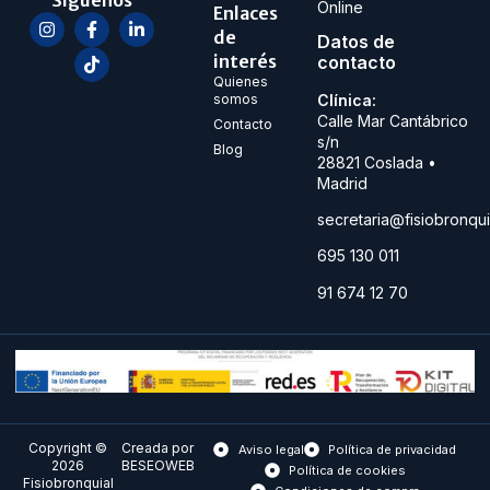
Síguenos
Online
Enlaces
de
Datos de
interés
contacto
Quienes
Clínica:
somos
Calle Mar Cantábrico
Contacto
s/n
Blog
28821
Coslada •
Madrid
secretaria@fisiobronqu
695 130 011
91 674 12 70
Copyright ©
Creada por
Aviso legal
Política de privacidad
2026
BESEOWEB
Política de cookies
Fisiobronquial