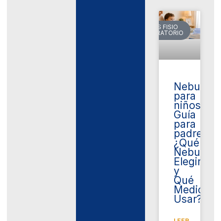
VARIOS FISIO
RESPIRATORIO
Nebuliza
para
niños.
Guía
para
padres:
¿Qué
Nebuliza
Elegir
y
Qué
Medicina
Usar?
LEER