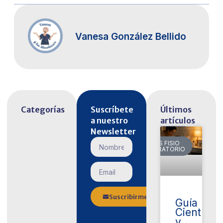
Vanesa González Bellido
Categorías
Suscríbete
Últimos
a nuestro
artículos
Newsletter
VARIOS FISIO
RESPIRATORIO
Suscribirme
Guía
Científica
y