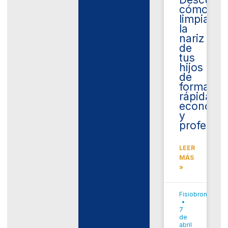
cómo
limpiar
la
nariz
de
tus
hijos
de
forma
rápida,
económi
y
profesion
LEER
MÁS
»
Fisiobronquial
7
de
abril