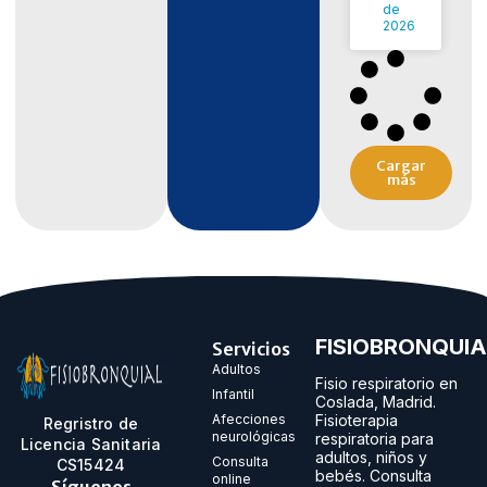
de
2026
Cargar
más
FISIOBRONQUIA
Servicios
Adultos
Fisio respiratorio en
Infantil
Coslada, Madrid.
Fisioterapia
Afecciones
Regristro de
neurológicas
respiratoria para
Licencia Sanitaria
adultos, niños y
Consulta
CS15424
bebés. Consulta
online