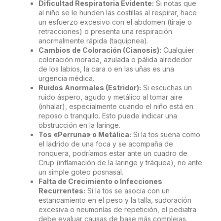
Dificultad Respiratoria Evidente:
Si notas que
al niño se le hunden las costillas al respirar, hace
un esfuerzo excesivo con el abdomen (tiraje o
retracciones) o presenta una respiración
anormalmente rápida (taquipnea).
Cambios de Coloración (Cianosis):
Cualquier
coloración morada, azulada o pálida alrededor
de los labios, la cara o en las uñas es una
urgencia médica.
Ruidos Anormales (Estridor):
Si escuchas un
ruido áspero, agudo y metálico al tomar aire
(inhalar), especialmente cuando el niño está en
reposo o tranquilo. Esto puede indicar una
obstrucción en la laringe.
Tos «Perruna» o Metálica:
Si la tos suena como
el ladrido de una foca y se acompaña de
ronquera, podríamos estar ante un cuadro de
Crup (inflamación de la laringe y tráquea), no ante
un simple goteo posnasal.
Falta de Crecimiento o Infecciones
Recurrentes:
Si la tos se asocia con un
estancamiento en el peso y la talla, sudoración
excesiva o neumonías de repetición, el pediatra
debe evaluar causas de base más complejas.