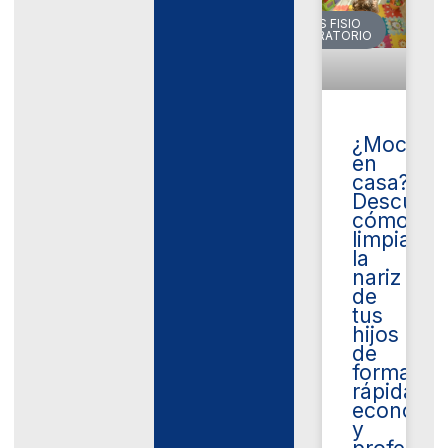
VARIOS FISIO
RESPIRATORIO
¿Mocos
en
casa?
Descubre
cómo
limpiar
la
nariz
de
tus
hijos
de
forma
rápida,
económi
y