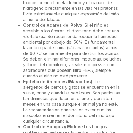
tóxicos como el acetaldehído y el cianuro de
hidrógeno directamente en las vías respiratorias.
Evita estrictamente cualquier exposición del niño
al humo del tabaco.
Control de Ácaros del Polvo:
Si el niño es
sensible a los ácaros, el dormitorio debe ser una
«fortaleza». Se recomienda reducir la humedad
ambiental por debajo del 50%. Es fundamental
lavar la ropa de cama (sábanas y mantas) a más
de 60 ºC semanalmente para destruir los ácaros.
Se deben eliminar alfombras, moquetas, peluches
y libros del dormitorio, y realizar limpiezas con
aspiradores que posean filtro HEPA, siempre
cuando el niño no esté presente.
Epitelio de Animales (Mascotas):
Los
alérgenos de perros y gatos se encuentran en la
saliva, orina y glándulas sebáceas. Son partículas
tan diminutas que flotan en el aire y persisten
meses en una casa aunque el animal ya no esté.
La recomendación principal es evitar que las
mascotas entren en el dormitorio del niño bajo
cualquier circunstancia.
Control de Hongos y Mohos:
Los hongos
proliferan en ambientes húmedos y cálidos. Se