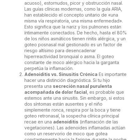
acuoso), estornudos, picor y obstrucción nasal.
Las guías clínicas modernas, como la guía ARIA,
han establecido el concepto unitario de «una
misma vía respiratoria, una misma enfermedad».
Esto significa que la nariz y los pulmones están
íntimamente conectados. De hecho, hasta el 80%
de los niños asmáticos tienen rinitis alérgica, y un
goteo posnasal mal gestionado es un factor de
riesgo altísimo para desencadenar
hiperreactividad bronquial o asma. El goteo
constante de moco alérgico hacia la garganta
perpetúa la inflamación.
Adenoiditis vs. Sinusitis Crónica
Es importante
hacer una distinción diagnóstica. Si tu hijo
presenta una
secreción nasal purulenta
acompañada de dolor facial
, es probable que
estemos ante una sinusitis. Sin embargo, si estos
dos síntomas están ausentes y el niño
simplemente ronca, respira por la boca y tiene
goteo retronasal, la sospecha clínica principal
recae en una
adenoiditis
(inflamación de las
vegetaciones). Las adenoides inflamadas actúan
como un reservorio de moco que gotea
constantemente hacia la faringe durante la noche.