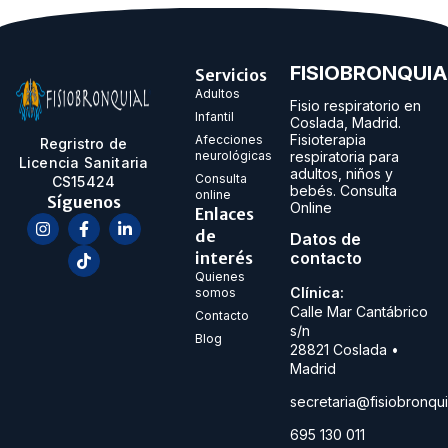
FISIOBRONQUIA
Servicios
Adultos
Fisio respiratorio en
Infantil
Coslada, Madrid.
Fisioterapia
Afecciones
Regristro de
neurológicas
respiratoria para
Licencia Sanitaria
adultos, niños y
Consulta
CS15424
bebés. Consulta
online
Síguenos
Online
Enlaces
de
Datos de
interés
contacto
Quienes
Clínica:
somos
Calle Mar Cantábrico
Contacto
s/n
Blog
28821
Coslada •
Madrid
secretaria@fisiobronqu
695 130 011