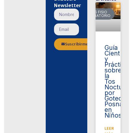
Newsletter
VARIOS FISIO
RESPIRATORIO
Suscribirme
Guía
Científica
y
Práctica
sobre
la
Tos
Nocturna
por
Goteo
Posnasal
en
Niños
LEER