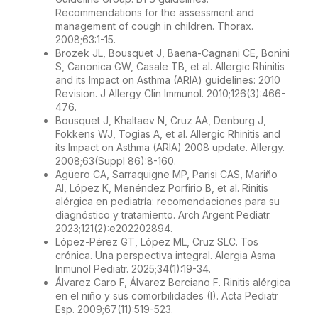
Recommendations for the assessment and
management of cough in children. Thorax.
2008;63:1-15.
Brozek JL, Bousquet J, Baena-Cagnani CE, Bonini
S, Canonica GW, Casale TB, et al. Allergic Rhinitis
and its Impact on Asthma (ARIA) guidelines: 2010
Revision. J Allergy Clin Immunol. 2010;126(3):466-
476.
Bousquet J, Khaltaev N, Cruz AA, Denburg J,
Fokkens WJ, Togias A, et al. Allergic Rhinitis and
its Impact on Asthma (ARIA) 2008 update. Allergy.
2008;63(Suppl 86):8-160.
Agüero CA, Sarraquigne MP, Parisi CAS, Mariño
AI, López K, Menéndez Porfirio B, et al. Rinitis
alérgica en pediatría: recomendaciones para su
diagnóstico y tratamiento. Arch Argent Pediatr.
2023;121(2):e202202894.
López-Pérez GT, López ML, Cruz SLC. Tos
crónica. Una perspectiva integral. Alergia Asma
Inmunol Pediatr. 2025;34(1):19-34.
Álvarez Caro F, Álvarez Berciano F. Rinitis alérgica
en el niño y sus comorbilidades (I). Acta Pediatr
Esp. 2009;67(11):519-523.