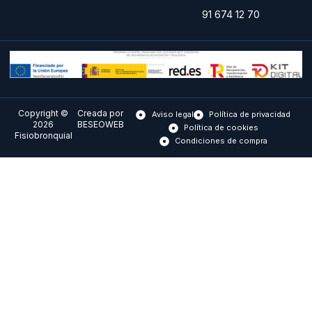
91 674 12 70
Copyright ©
Creada por
Aviso legal
Política de privacidad
2026
BESEOWEB
Política de cookies
Fisiobronquial
Condiciones de compra