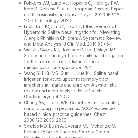
Fokkens WJ, Lund VJ, Hopkins C, Hellings PW,
Kern R, Reitsma S, et al. European Position Paper
on Rhinosinusitis and Nasal Polyps 2020 (EPOS
2020). Rhinology. 2020.
Li CL, Lin HC, Lin CY, Hsu TF. Effectiveness of
Hypertonic Saline Nasal Irrigation for Alleviating
Allergic Rhinitis in Children: A Systematic Review
and Meta-Analysis. J Clin Med. 2019;8(1):64.
Wei JL, Sykes KJ, Johnson P, He J, Mayo MS.
Safety and efficacy of once-daily nasal irrigation
for the treatment of pediatric chronic
rhinosinusitis. Laryngoscope. 2011.
Wang YH, Ku MS, Sun HL, Lue KH. Saline nasal
irrigation for acute upper respiratory tract
infections in infants and children: A systematic
review and meta-analysis. Int J Pediatr
Otorhinolaryngol. 2020.
Chang AB, Glomb WB. Guidelines for evaluating
chronic cough in pediatrics: ACCP evidence-
based clinical practice guidelines. Chest.
2006;129:260S-283S.
Shields MD, Bush A, Everard ML, McKenzie S,
Primhak R; British Thoracic Society Cough
Guideline Group. BTS guidelines: