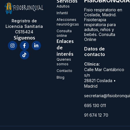
FISIOBRONQUIA
Servicios
Adultos
Fisio respiratorio en
Infantil
Coslada, Madrid.
Fisioterapia
Afecciones
Regristro de
neurológicas
respiratoria para
Licencia Sanitaria
adultos, niños y
Consulta
CS15424
bebés. Consulta
online
Síguenos
Online
Enlaces
de
Datos de
interés
contacto
Quienes
Clínica:
somos
Calle Mar Cantábrico
Contacto
s/n
Blog
28821
Coslada •
Madrid
secretaria@fisiobronqu
695 130 011
91 674 12 70